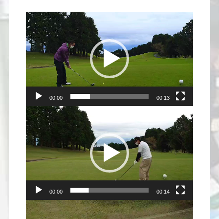
ー
ヤ
ー
00:00
00:13
動
画
プ
レ
ー
ヤ
ー
00:00
00:14
動
画