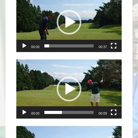
ー
ヤ
ー
00:00
00:37
動
画
プ
レ
ー
ヤ
ー
00:00
00:09
動
画
プ