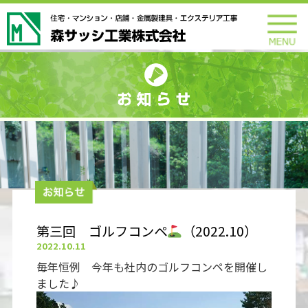
第三回 ゴルフコンペ
（2022.10）
2022.10.11
動
毎年恒例 今年も社内のゴルフコンペを開催し
画
ました♪
プ
レ