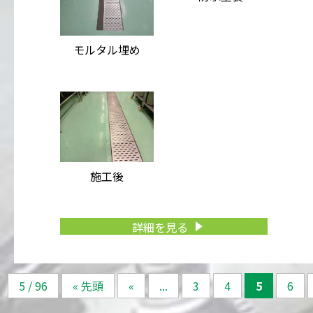
モルタル埋め
施工後
詳細を見る
5 / 96
« 先頭
«
...
3
4
5
6